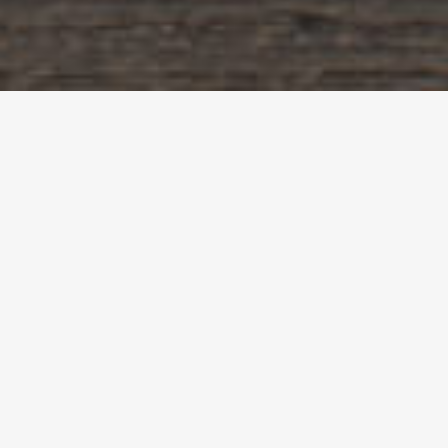
Je suis graphiste
indépendant à Strasbourg
depuis 2002.
Grâce à mon sérieux et à ma
réactivité, j’ai su au fil du temps
gagner la confiance de nombreux
clients, en leur proposant un
accompagnement permanent
dans la recherche de leur identité